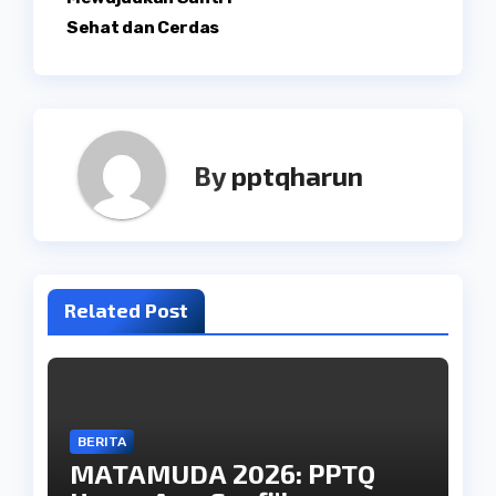
Sehat dan Cerdas
By
pptqharun
Related Post
BERITA
MATAMUDA 2026: PPTQ