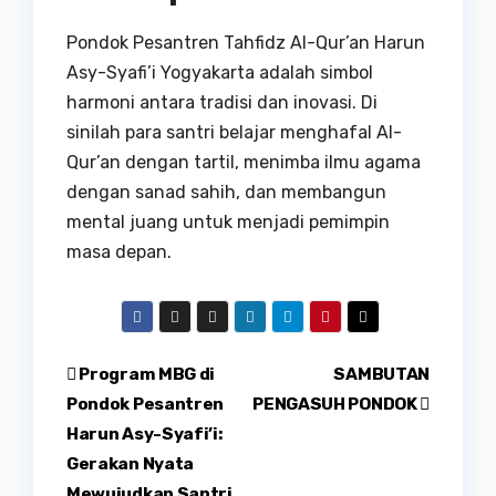
Pondok Pesantren Tahfidz Al-Qur’an Harun
Asy-Syafi’i Yogyakarta adalah simbol
harmoni antara tradisi dan inovasi. Di
sinilah para santri belajar menghafal Al-
Qur’an dengan tartil, menimba ilmu agama
dengan sanad sahih, dan membangun
mental juang untuk menjadi pemimpin
masa depan.
Post
Program MBG di
SAMBUTAN
Pondok Pesantren
PENGASUH PONDOK
navigation
Harun Asy-Syafi’i:
Gerakan Nyata
Mewujudkan Santri