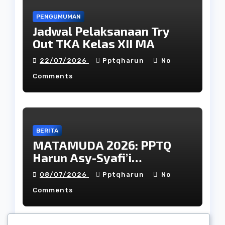
PENGUMUMAN
Jadwal Pelaksanaan Try
Out TKA Kelas XII MA
22/07/2026
Pptqharun
No
Comments
BERITA
MATAMUDA 2026: PPTQ
Harun Asy-Syafi’i
Yogyakarta Siap Sambut
08/07/2026
Pptqharun
No
Murid Baru dengan
Comments
Pendidikan yang Humanis
dan Berkarakter