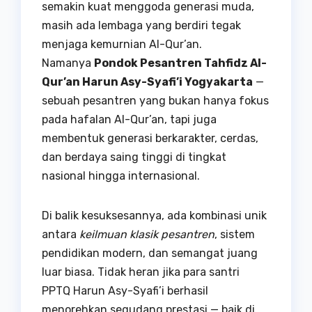
semakin kuat menggoda generasi muda,
masih ada lembaga yang berdiri tegak
menjaga kemurnian Al-Qur’an.
Namanya
Pondok Pesantren Tahfidz Al-
Qur’an Harun Asy-Syafi’i Yogyakarta
—
sebuah pesantren yang bukan hanya fokus
pada hafalan Al-Qur’an, tapi juga
membentuk generasi berkarakter, cerdas,
dan berdaya saing tinggi di tingkat
nasional hingga internasional.
Di balik kesuksesannya, ada kombinasi unik
antara
keilmuan klasik pesantren
, sistem
pendidikan modern, dan semangat juang
luar biasa. Tidak heran jika para santri
PPTQ Harun Asy-Syafi’i berhasil
menorehkan segudang prestasi — baik di