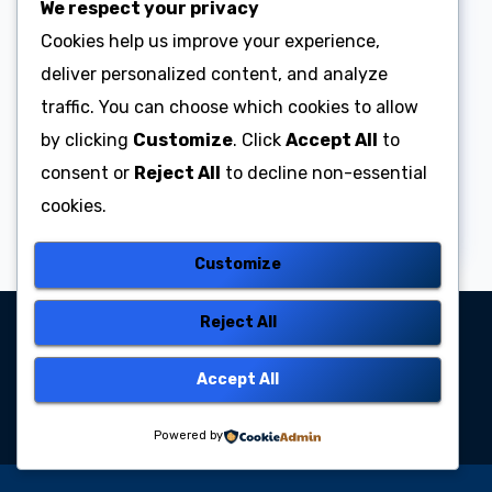
We respect your privacy
Cookies help us improve your experience,
BERITA
Selamat Wisuda Angkatan
deliver personalized content, and analyze
ke-5 PPTQ Harun Asy-Syafi’i
traffic. You can choose which cookies to allow
Yogyakarta
by clicking
Customize
. Click
Accept All
to
29/06/2026
Pptqharun
No
consent or
Reject All
to decline non-essential
Comments
cookies.
Customize
Reject All
PPTQ Harun Asy-Syafi’i
Accept All
Yogyakarta
Powered by