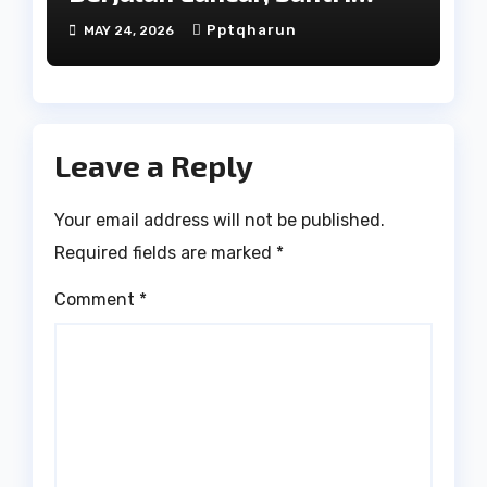
Kelas IX PPTQ Harun Asy-
Pptqharun
MAY 24, 2026
Syafi’i Lanjutkan Ujian
Kesetaraan Nasional
Leave a Reply
Your email address will not be published.
Required fields are marked
*
Comment
*