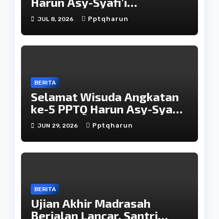
Harun Asy-Syafi’i
Yogyakarta Siap Sambut
Pptqharun
JUL 8, 2026
Murid Baru dengan
Pendidikan yang Humanis
dan Berkarakter
BERITA
Selamat Wisuda Angkatan
ke-5 PPTQ Harun Asy-Syafi’i
Yogyakarta
Pptqharun
JUN 29, 2026
BERITA
Ujian Akhir Madrasah
Berjalan Lancar, Santri